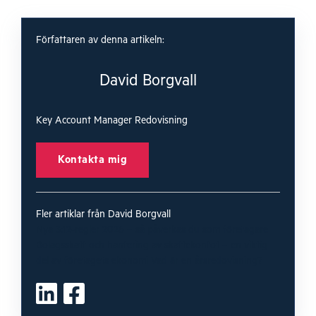
Författaren av denna artikeln:
David Borgvall
Key Account Manager Redovisning
Kontakta mig
Fler artiklar från David Borgvall
Nya 3:12-regler 2026 – så påverkas du som företagare
Bolagsskatt och hantering av skattekontot – en viktig
del av företagets ekonomi
Vad är en årsredovisning?