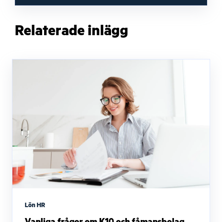
Relaterade inlägg
Lön HR
Vanliga frågor om K10 och fåmansbolag