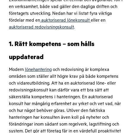
en verksamhet, både vad gäller den dagliga driften och
företagets utveckling. Nedan har vi listat fyra viktiga
fördelar med en
auktoriserad lönekonsult
eller en
auktoriserad redovisningskonsult
.
1.
Rätt kompetens – som hålls
uppdaterad
Modern
lönehantering
och redovisning är komplexa
områden som ställer allt högre krav på både kompetens
och vidareutbildning. Att ha en auktoriserad löne- eller
redovisningskonsult kan därför vara ett bra sätt att
säkerställa kompetens i hanteringen. En auktoriserad
konsult har mångårig erfarenhet av yrket och vet vad, när
och hur något behöver göras. Utöver den faktiska
hanteringen har konsulten även koll på nyheter och
förändringar inom sådant som regelverk, lagstiftning och
system. Det gör att företag får in en värdefull proaktivitet