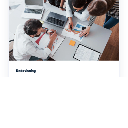
Redovisning
Aktiebolag eller enskild firma? Välj rätt
bolagsform!
Funderar du på vilken bolagsform som är aktuell
för ditt bolag? Ta del av våra tips innan du
bestämmer dig för vilken bolagsform du ska välja!