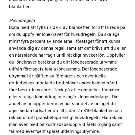
blanketten.
Huvudregeln
Börja med att fylla i sida 4 av blanketten för att ta reda på
om du uppfyller lönekravet för huvudregeln. Du ska äga
minst fyra procent av andelarna i företaget för att kunna
använda dig av denna regel, samt att det krävs att du eller
en närstående har tagit ut tillräckligt mycket lön. Uppfyller
du lönekravet beräknar du ditt lönebaserade utrymme
utifrån företagets totala lönesumma. Det lönebaserade
utrymmet är hälften av företagets och eventuella
dotterbolags utbetalda bruttolöner under kalenderåret
före beskattningsåret. Tänk på att exempelvis förmåner
eller statliga lönebidrag inte ingår i löneunderlaget. Din
andel av beloppet beror av hur stor del av bolaget du
äger. Sedan fortsätter du till sidan 2 i K10-blanketten och
räknar ut ditt gränsbelopp enligt huvudregeln. Här räknar
man även med omkostnadsbelopp vid årets ingång samt
tar med eventuellt sparat utdelningsutrymme.