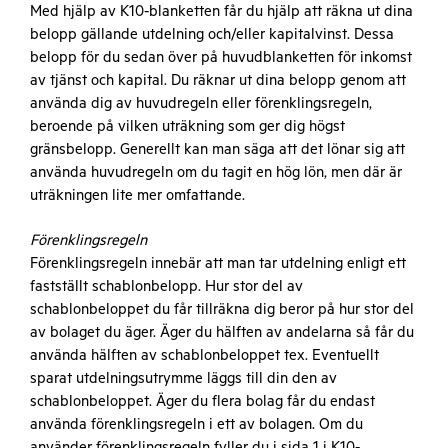
Med hjälp av K10-blanketten får du hjälp att räkna ut dina
belopp gällande utdelning och/eller kapitalvinst. Dessa
belopp för du sedan över på huvudblanketten för inkomst
av tjänst och kapital. Du räknar ut dina belopp genom att
använda dig av huvudregeln eller förenklingsregeln,
beroende på vilken uträkning som ger dig högst
gränsbelopp. Generellt kan man säga att det lönar sig att
använda huvudregeln om du tagit en hög lön, men där är
uträkningen lite mer omfattande.
Förenklingsregeln
Förenklingsregeln innebär att man tar utdelning enligt ett
fastställt schablonbelopp. Hur stor del av
schablonbeloppet du får tillräkna dig beror på hur stor del
av bolaget du äger. Äger du hälften av andelarna så får du
använda hälften av schablonbeloppet tex. Eventuellt
sparat utdelningsutrymme läggs till din den av
schablonbeloppet. Äger du flera bolag får du endast
använda förenklingsregeln i ett av bolagen. Om du
använder förenklingsregeln fyller du i sida 1 i K10-