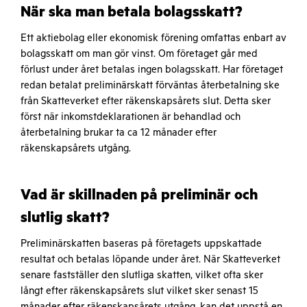
När ska man betala bolagsskatt?
Ett aktiebolag eller ekonomisk förening omfattas enbart av
bolagsskatt om man gör vinst. Om företaget går med
förlust under året betalas ingen bolagsskatt. Har företaget
redan betalat preliminärskatt förväntas återbetalning ske
från Skatteverket efter räkenskapsårets slut. Detta sker
först när inkomstdeklarationen är behandlad och
återbetalning brukar ta ca 12 månader efter
räkenskapsårets utgång.
Vad är skillnaden på preliminär och
slutlig skatt?
Preliminärskatten baseras på företagets uppskattade
resultat och betalas löpande under året. När Skatteverket
senare fastställer den slutliga skatten, vilket ofta sker
långt efter räkenskapsårets slut vilket sker senast 15
månader efter räkenskapsårets utgång, kan det uppstå en