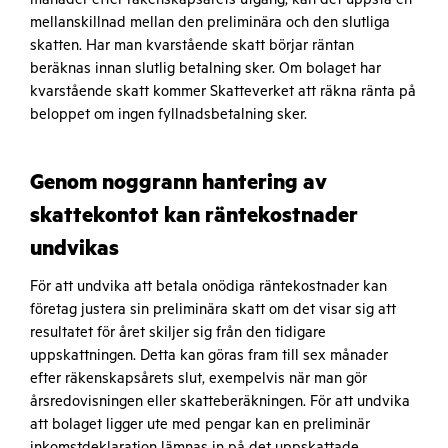
mellanskillnad mellan den preliminära och den slutliga
skatten. Har man kvarstående skatt börjar räntan
beräknas innan slutlig betalning sker. Om bolaget har
kvarstående skatt kommer Skatteverket att räkna ränta på
beloppet om ingen fyllnadsbetalning sker.
Genom noggrann hantering av
skattekontot kan räntekostnader
undvikas
För att undvika att betala onödiga räntekostnader kan
företag justera sin preliminära skatt om det visar sig att
resultatet för året skiljer sig från den tidigare
uppskattningen. Detta kan göras fram till sex månader
efter räkenskapsårets slut, exempelvis när man gör
årsredovisningen eller skatteberäkningen. För att undvika
att bolaget ligger ute med pengar kan en preliminär
inkomstdeklaration lämnas in på det uppskattade