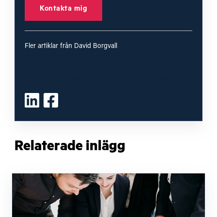
Kontakta mig
Fler artiklar från David Borgvall
Nya 3:12-regler 2026 – så påverkas du som företagare
Bolagsskatt och hantering av skattekontot – en viktig
del av företagets ekonomi
Vad är en årsredovisning?
Relaterade inlägg