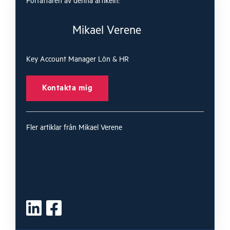
Författaren av denna artikeln:
Mikael Verene
Key Account Manager Lön & HR
Kontakta mig
Fler artiklar från Mikael Verene
Lönetransparensdirektivet fortsätter enligt plan - inget
stopp från EU
Därför behöver lönekartläggning,
arbetsvärdering, lönepolicy och lönetransparens hänga
ihop
Mer tid för lönetransparensdirektivet – så använder
du 2026 för att stå redo 2027