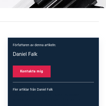
Författaren av denna artikeln:
Daniel Falk
Kontakta mig
Fler artiklar från Daniel Falk
Digitala kvitton för företag - spara tid, minska
administrationen och få full kontroll
Outsourca
ekonomiavdelningen – 5 stora fördelar