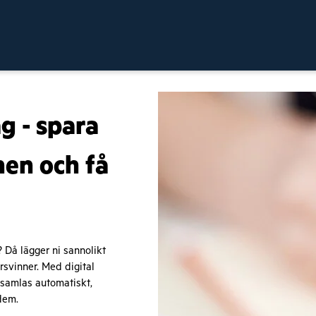
ag - spara
nen och få
? Då lägger ni sannolikt
rsvinner. Med digital
 samlas automatiskt,
 dem.