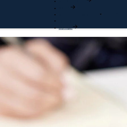
Vårt erbjudande
Karriär
English
Kunskapsbanken
Om oss
Kontakt