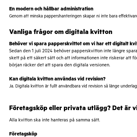
En modern och hållbar administration
Genom att minska pappershanteringen skapar ni inte bara effektivare a
Vanliga frågor om digitala kvitton
Behöver vi spara papperskvittot om vi har ett digitalt kv
Sedan den 1 juli 2024 behöver papperskvitton inte längre sparas 
skett på ett säkert sätt och att informationen inte riskerar att f
början räcker det att spara den digitala versionen.
K
an
di
gitala kvitton användas vid revision?
Ja
. Digitala kvitton är fullt användbara vid revision så länge underl
Företagsköp eller privata utlägg? Det är vi
Alla kvitton ska inte hanteras på samma sätt.
Företagsköp