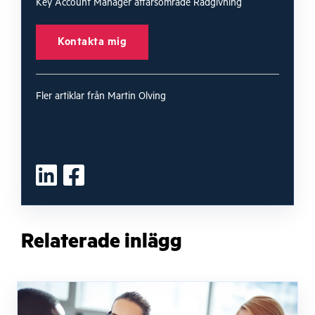
Key Account Manager affärsområde Rådgivning
Kontakta mig
Fler artiklar från Martin Olving
Så möter du alla olika regulatoriska krav
Hur värderas
immateriella tillgångar och goodwill?
Så maximerar du
FoU-avdrag och skattefördelar
Relaterade inlägg