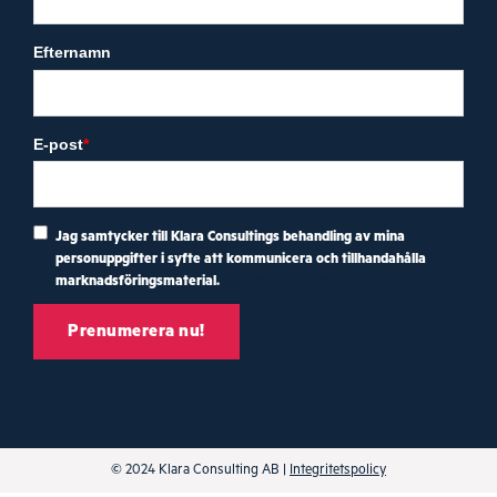
Efternamn
E-post
*
Jag samtycker till Klara Consultings behandling av mina
personuppgifter i syfte att kommunicera och tillhandahålla
marknadsföringsmaterial.
Läs vår integritetspolicy
© 2024 Klara Consulting AB |
Integritetspolicy