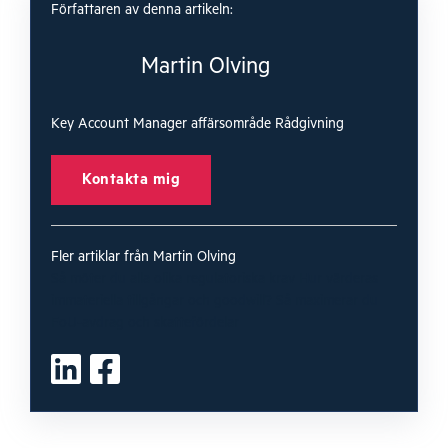
Författaren av denna artikeln:
Martin Olving
Key Account Manager affärsområde Rådgivning
Kontakta mig
Fler artiklar från Martin Olving
Så möter du alla olika regulatoriska krav
Hur värderas
immateriella tillgångar och goodwill?
Så maximerar du
FoU-avdrag och skattefördelar