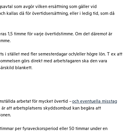
ngsavtal som avgör vilken ersättning som gäller vid
 kallas då för övertidsersättning, eller i ledig tid, som då
eras 1,5 timme för varje övertidstimme. Om det däremot är
timme.
tts i stället med fler semesterdagar och/eller högre lön. T ex att
kommelsen görs direkt med arbetstagaren ska den vara
särskild blankett.
nställda arbetat för mycket övertid –
och eventuella misstag
s är att arbetsplatsens skyddsombud kan begära att
ionen.
8 timmar per fyraveckorsperiod eller 50 timmar under en