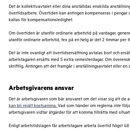
Det är kollektivavtalet eller dina anställdas enskilda anställni
övertidsarbete. Övertiden kan antingen kompenseras i pengar och
kallas för kompensationsledighet.
Om övertiden är utanför ordinarie arbetstid på vardagar, gener
utanför ordinarie arbetstid, tex på en helg är det 2 timmar per 
Det är inte ovanligt att övertidsersättning avtalas bort och ersä
arbetstagaren ersätts med 5 extra semesterdagar. Om överens
skriftlig. Antingen att det framgår i anställningsavtalet eller en 
Arbetsgivarens ansvar
Det är arbetsgivaren som bär ansvaret om det visar sig att de a
kan bli rejält kostsamma.
Vad som händer om reglerna inte följ
arbetsgivaren vidtar åtgärder för att komma tillrätta med situat
Enligt arbetstidslagen får arbetstagare arbeta övertid högst 4