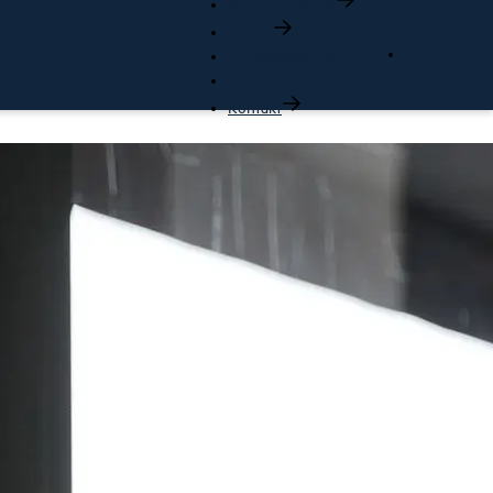
Vårt erbjudande
Karriär
English
Kunskapsbanken
Om oss
Kontakt