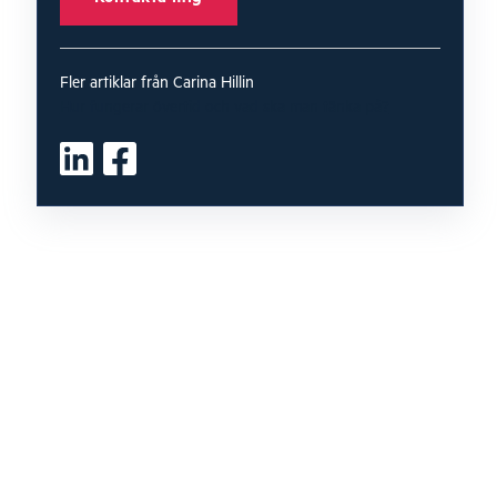
Fler artiklar från Carina Hillin
Hur fungerar övertid och vad ska man tänka på?