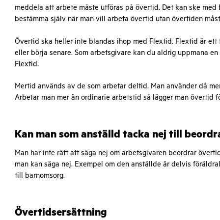
meddela att arbete måste utföras på övertid. Det kan ske med 
bestämma själv när man vill arbeta övertid utan övertiden mås
Övertid ska heller inte blandas ihop med Flextid. Flextid är ett 
eller börja senare. Som arbetsgivare kan du aldrig uppmana en 
Flextid.
Mertid används av de som arbetar deltid. Man använder då merti
Arbetar man mer än ordinarie arbetstid så lägger man övertid fö
Kan man som anställd tacka nej till beordr
Man har inte rätt att säga nej om arbetsgivaren beordrar övert
man kan säga nej. Exempel om den anställde är delvis föräldra
till barnomsorg.
Övertidsersättning