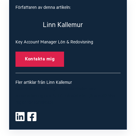
Författaren av denna artikeln:
Linn Kallemur
Key Account Manager Lön & Redovisning
Kontakta mig
Fler artiklar från Linn Kallemur
Säkerställ ditt företags framtida tillväxt med
automatisering och AI
Förmånsbil eller tjänstebil?
Nya
regler för förmånsbil