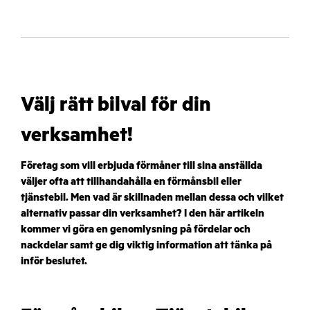
Välj rätt bilval för din
verksamhet!
Företag som vill erbjuda förmåner till sina anställda
väljer ofta att tillhandahålla en förmånsbil eller
tjänstebil. Men vad är skillnaden mellan dessa och vilket
alternativ passar din verksamhet? I den här artikeln
kommer vi göra en genomlysning på fördelar och
nackdelar samt ge dig viktig information att tänka på
inför beslutet.