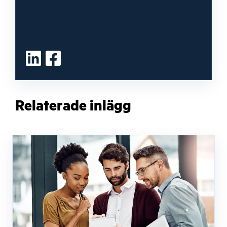
stopp från EU
Därför behöver lönekartläggning,
arbetsvärdering, lönepolicy och lönetransparens hänga
ihop
Mer tid för lönetransparensdirektivet – så använder
du 2026 för att stå redo 2027
Relaterade inlägg