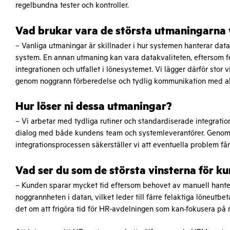
regelbundna tester och kontroller.
Vad brukar vara de största utmaningarna 
– Vanliga utmaningar är skillnader i hur systemen hanterar data
system. En annan utmaning kan vara datakvaliteten, eftersom fel
integrationen och utfallet i lönesystemet. Vi lägger därför stor 
genom noggrann förberedelse och tydlig kommunikation med all
Hur löser ni dessa utmaningar?
– Vi arbetar med tydliga rutiner och standardiserade integrati
dialog med både kundens team och systemleverantörer. Genom at
integrationsprocessen säkerställer vi att eventuella problem få
Vad ser du som de största vinsterna för ku
– Kunden sparar mycket tid eftersom behovet av manuell hante
noggrannheten i datan, vilket leder till färre felaktiga löneutb
det om att frigöra tid för HR-avdelningen som kan
fokusera på m