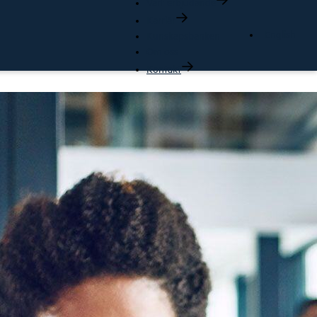
Vårt erbjudande
Karriär
English
Kunskapsbanken
Om oss
Kontakt