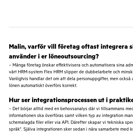
Malin, varför vill företag oftast integrer
använder i er löneoutsourcing?
– Många företag önskar effektivisera och automatisera sina adm
vårt HRM-system Flex HRM slipper de dubbelarbete och minskar ri
Vanligtvis handlar det om att dela personuppgifter, men också a
lönen automatiskt överförs korrekt.
Hur ser integrationsprocessen ut i praktik
– Det börjar alltid med en behovsanalys där vi tillsammans med
informationen ska överföras samt vilken typ av integration man 
schemalagda filer eller via API. Därefter skapar vi tekniska sp
språk". Själva integrationen sker sedan i nära samarbete med