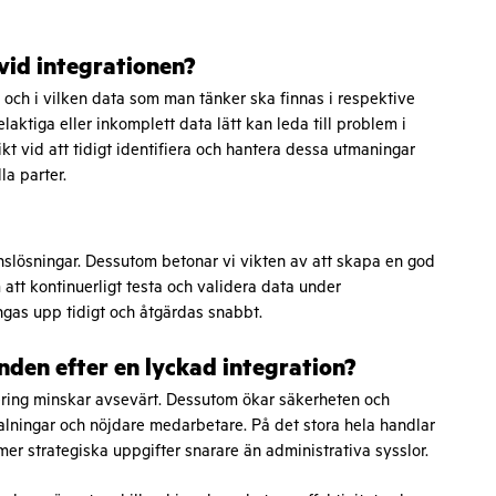
vid integrationen?
 och i vilken data som man tänker ska finnas i respektive
aktiga eller inkomplett data lätt kan leda till problem i
vikt vid att tidigt identifiera och hantera dessa utmaningar
a parter.
onslösningar. Dessutom betonar vi vikten av att skapa en god
t kontinuerligt testa och validera data under
ngas upp tidigt och åtgärdas snabbt.
nden efter en lyckad integration?
ring minskar avsevärt. Dessutom ökar säkerheten och
etalningar och nöjdare medarbetare. På det stora hela handlar
er strategiska uppgifter snarare än administrativa sysslor.