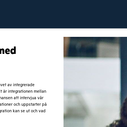
 med
vet av integrerade
t är integrationen mellan
hansen att intervjua vår
ationer och uppstarter på
egration kan se ut och vad