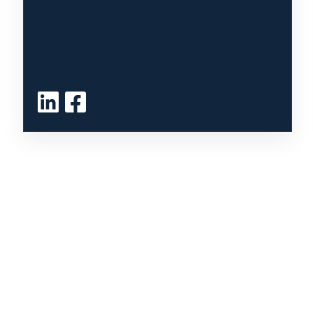
Lönetransparensdirektivet fortsätter enligt plan - inget
stopp från EU
Därför behöver lönekartläggning,
arbetsvärdering, lönepolicy och lönetransparens hänga
ihop
Mer tid för lönetransparensdirektivet – så
använder du 2026 för att stå redo 2027